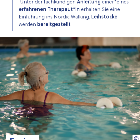
Unter der fachkundigen
Anleitung
einer*eines
erfahrenen Therapeut*in
erhalten Sie eine
Einführung ins Nordic Walking.
Leihstöcke
werden
bereitgestellt
.