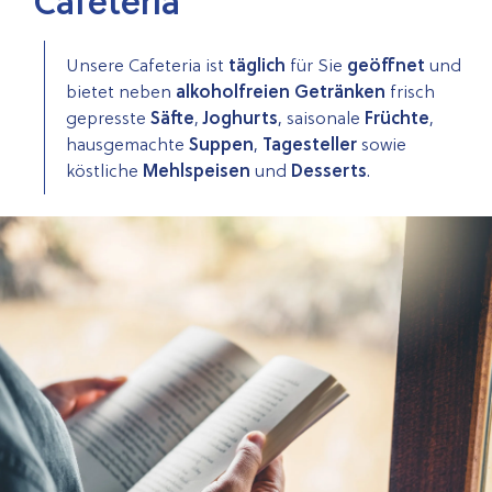
Cafeteria
Unsere Cafeteria ist
täglich
für Sie
geöffnet
und
bietet neben
alkoholfreien Getränken
frisch
gepresste
Säfte
,
Joghurts
, saisonale
Früchte
,
hausgemachte
Suppen
,
Tagesteller
sowie
köstliche
Mehlspeisen
und
Desserts
.