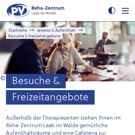
Zum
Zur
Seiteninhalt
Navigation
springen
springen
Startseite
Anreise & Aufenthalt
Besuche & Freizeitangebote
Besuche &
Freizeitangebote
Außerhalb der Therapiezeiten stehen Ihnen im
Reha-Zentrum Laab im Walde gemütliche
Aufenthaltsräume und eine Cafeteria zur