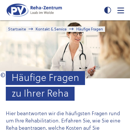
Zum
Zur
Seiteninhalt
Navigation
springen
springen
Startseite
Kontakt & Service
Häufige Fragen
Häufige Fragen
zu Ihrer Reha
Hier beantworten wir die häufigsten Fragen rund
um Ihre Rehabilitation. Erfahren Sie, wie Sie eine
Reha beantragen, welche Kosten auf Sie