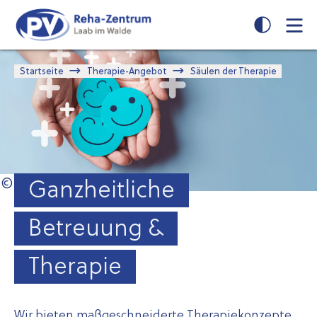
Zum
Zur
Seiteninhalt
Navigation
springen
springen
Startseite
Therapie-Angebot
Säulen der Therapie
Ganzheitliche
Betreuung &
Therapie
Wir bieten maßgeschneiderte Therapiekonzepte