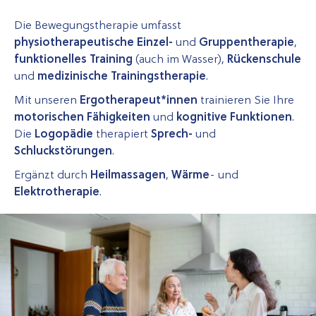
Die Bewegungstherapie umfasst
physiotherapeutische Einzel-
und
Gruppentherapie
,
funktionelles Training
(auch im Wasser),
Rückenschule
und
medizinische Trainings­therapie
.
Mit unseren
Ergotherapeut*innen
trainieren Sie Ihre
motorischen Fähigkeiten
und
kognitive Funktionen
.
Die
Logopädie
therapiert
Sprech-
und
Schluckstörungen
.
Ergänzt durch
Heilmassagen
,
Wärme
- und
Elektrotherapie
.